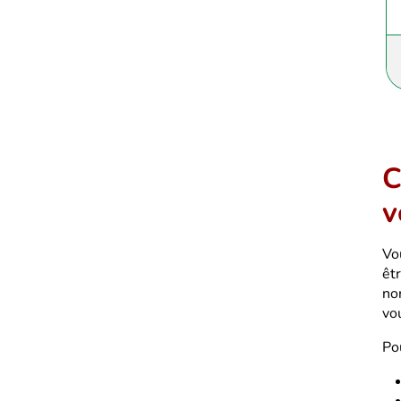
C
v
Vo
êt
no
vo
Po