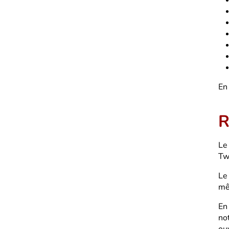
En
R
Le
Tw
Le 
mê
En
no