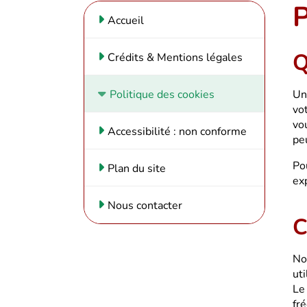
P
Accueil
Q
Crédits & Mentions légales
(current)
Politique des cookies
Un
vo
vou
Accessibilité : non conforme
pe
Po
Plan du site
exp
Nous contacter
C
No
uti
Le
fr