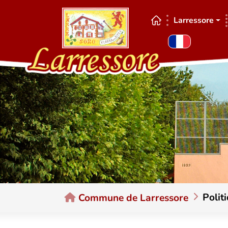
Aller au contenu principal
Larressore
Vous êtes ici:
Polit
Commune de Larressore