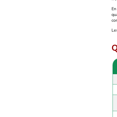
En
qu
co
Le
Q